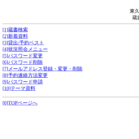
東
蔵
[1]蔵書検索
[2]新着資料
[3]貸出/予約ベスト
[4]状況照会メニュー
[5]パスワード変更
[6]パスワード削除
[7]メールアドレス登録・変更・削除
[8]予約連絡方法変更
[9]パスワード申請
[10]テーマ資料
[0]TOPページへ