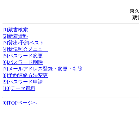
東
蔵
[1]蔵書検索
[2]新着資料
[3]貸出/予約ベスト
[4]状況照会メニュー
[5]パスワード変更
[6]パスワード削除
[7]メールアドレス登録・変更・削除
[8]予約連絡方法変更
[9]パスワード申請
[10]テーマ資料
[0]TOPページへ