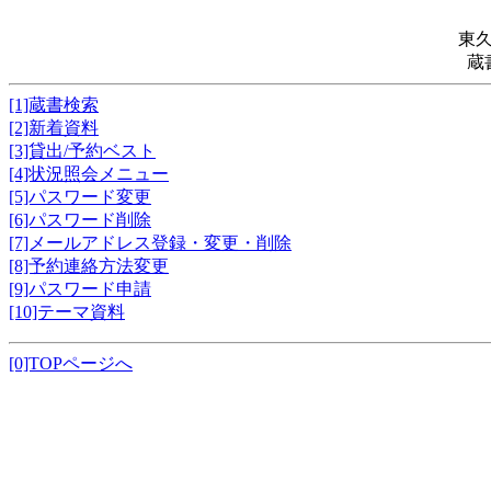
東
蔵
[1]蔵書検索
[2]新着資料
[3]貸出/予約ベスト
[4]状況照会メニュー
[5]パスワード変更
[6]パスワード削除
[7]メールアドレス登録・変更・削除
[8]予約連絡方法変更
[9]パスワード申請
[10]テーマ資料
[0]TOPページへ