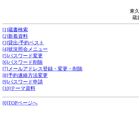
東
蔵
[1]蔵書検索
[2]新着資料
[3]貸出/予約ベスト
[4]状況照会メニュー
[5]パスワード変更
[6]パスワード削除
[7]メールアドレス登録・変更・削除
[8]予約連絡方法変更
[9]パスワード申請
[10]テーマ資料
[0]TOPページへ