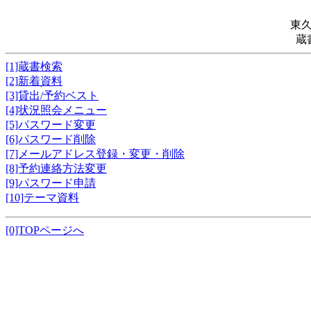
東
蔵
[1]蔵書検索
[2]新着資料
[3]貸出/予約ベスト
[4]状況照会メニュー
[5]パスワード変更
[6]パスワード削除
[7]メールアドレス登録・変更・削除
[8]予約連絡方法変更
[9]パスワード申請
[10]テーマ資料
[0]TOPページへ