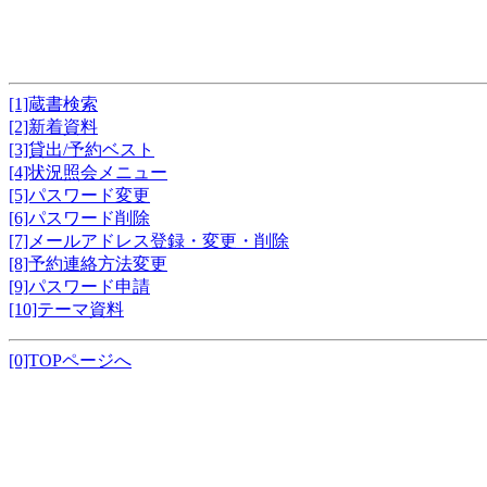
[1]蔵書検索
[2]新着資料
[3]貸出/予約ベスト
[4]状況照会メニュー
[5]パスワード変更
[6]パスワード削除
[7]メールアドレス登録・変更・削除
[8]予約連絡方法変更
[9]パスワード申請
[10]テーマ資料
[0]TOPページへ