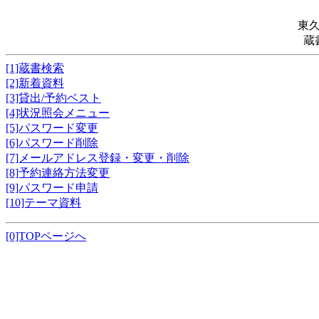
東
蔵
[1]蔵書検索
[2]新着資料
[3]貸出/予約ベスト
[4]状況照会メニュー
[5]パスワード変更
[6]パスワード削除
[7]メールアドレス登録・変更・削除
[8]予約連絡方法変更
[9]パスワード申請
[10]テーマ資料
[0]TOPページへ