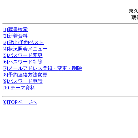
東
蔵
[1]蔵書検索
[2]新着資料
[3]貸出/予約ベスト
[4]状況照会メニュー
[5]パスワード変更
[6]パスワード削除
[7]メールアドレス登録・変更・削除
[8]予約連絡方法変更
[9]パスワード申請
[10]テーマ資料
[0]TOPページへ