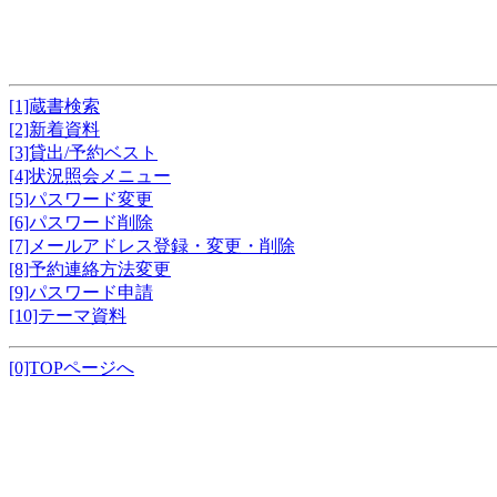
[1]蔵書検索
[2]新着資料
[3]貸出/予約ベスト
[4]状況照会メニュー
[5]パスワード変更
[6]パスワード削除
[7]メールアドレス登録・変更・削除
[8]予約連絡方法変更
[9]パスワード申請
[10]テーマ資料
[0]TOPページへ