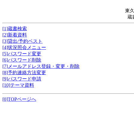
東
蔵
[1]蔵書検索
[2]新着資料
[3]貸出/予約ベスト
[4]状況照会メニュー
[5]パスワード変更
[6]パスワード削除
[7]メールアドレス登録・変更・削除
[8]予約連絡方法変更
[9]パスワード申請
[10]テーマ資料
[0]TOPページへ