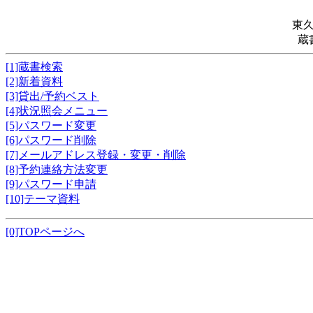
東
蔵
[1]蔵書検索
[2]新着資料
[3]貸出/予約ベスト
[4]状況照会メニュー
[5]パスワード変更
[6]パスワード削除
[7]メールアドレス登録・変更・削除
[8]予約連絡方法変更
[9]パスワード申請
[10]テーマ資料
[0]TOPページへ