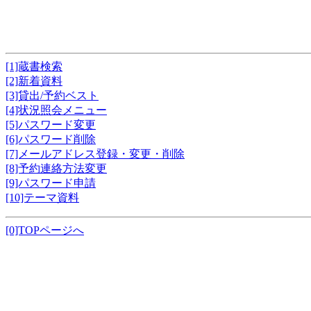
[1]蔵書検索
[2]新着資料
[3]貸出/予約ベスト
[4]状況照会メニュー
[5]パスワード変更
[6]パスワード削除
[7]メールアドレス登録・変更・削除
[8]予約連絡方法変更
[9]パスワード申請
[10]テーマ資料
[0]TOPページへ