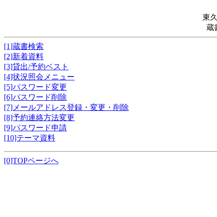
東
蔵
[1]蔵書検索
[2]新着資料
[3]貸出/予約ベスト
[4]状況照会メニュー
[5]パスワード変更
[6]パスワード削除
[7]メールアドレス登録・変更・削除
[8]予約連絡方法変更
[9]パスワード申請
[10]テーマ資料
[0]TOPページへ