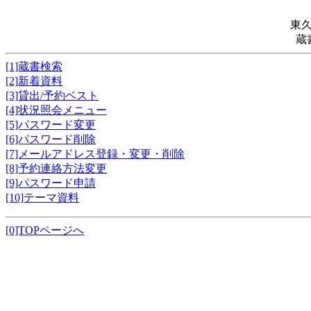
東
蔵
[1]蔵書検索
[2]新着資料
[3]貸出/予約ベスト
[4]状況照会メニュー
[5]パスワード変更
[6]パスワード削除
[7]メールアドレス登録・変更・削除
[8]予約連絡方法変更
[9]パスワード申請
[10]テーマ資料
[0]TOPページへ