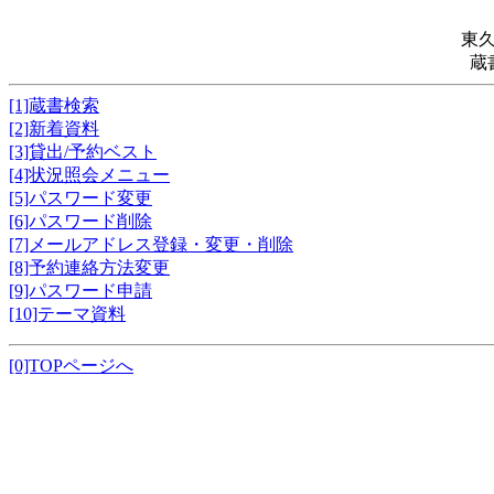
東
蔵
[1]蔵書検索
[2]新着資料
[3]貸出/予約ベスト
[4]状況照会メニュー
[5]パスワード変更
[6]パスワード削除
[7]メールアドレス登録・変更・削除
[8]予約連絡方法変更
[9]パスワード申請
[10]テーマ資料
[0]TOPページへ