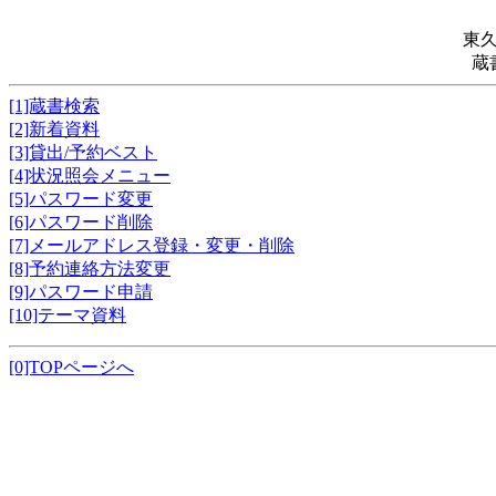
東
蔵
[1]蔵書検索
[2]新着資料
[3]貸出/予約ベスト
[4]状況照会メニュー
[5]パスワード変更
[6]パスワード削除
[7]メールアドレス登録・変更・削除
[8]予約連絡方法変更
[9]パスワード申請
[10]テーマ資料
[0]TOPページへ