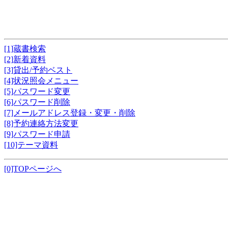
[1]蔵書検索
[2]新着資料
[3]貸出/予約ベスト
[4]状況照会メニュー
[5]パスワード変更
[6]パスワード削除
[7]メールアドレス登録・変更・削除
[8]予約連絡方法変更
[9]パスワード申請
[10]テーマ資料
[0]TOPページへ