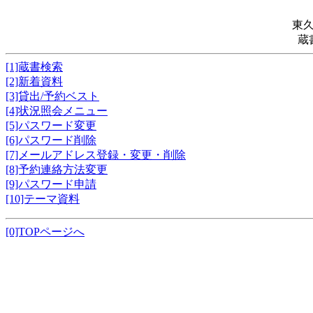
東
蔵
[1]蔵書検索
[2]新着資料
[3]貸出/予約ベスト
[4]状況照会メニュー
[5]パスワード変更
[6]パスワード削除
[7]メールアドレス登録・変更・削除
[8]予約連絡方法変更
[9]パスワード申請
[10]テーマ資料
[0]TOPページへ