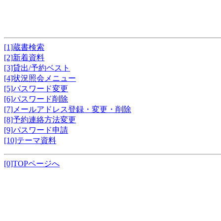
[1]蔵書検索
[2]新着資料
[3]貸出/予約ベスト
[4]状況照会メニュー
[5]パスワード変更
[6]パスワード削除
[7]メールアドレス登録・変更・削除
[8]予約連絡方法変更
[9]パスワード申請
[10]テーマ資料
[0]TOPページへ