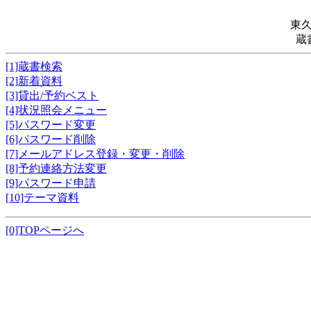
東
蔵
[1]蔵書検索
[2]新着資料
[3]貸出/予約ベスト
[4]状況照会メニュー
[5]パスワード変更
[6]パスワード削除
[7]メールアドレス登録・変更・削除
[8]予約連絡方法変更
[9]パスワード申請
[10]テーマ資料
[0]TOPページへ