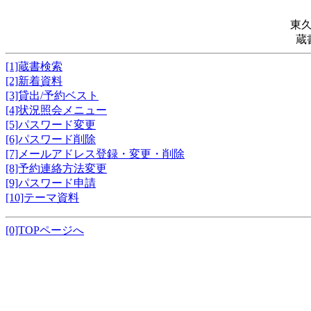
東
蔵
[1]蔵書検索
[2]新着資料
[3]貸出/予約ベスト
[4]状況照会メニュー
[5]パスワード変更
[6]パスワード削除
[7]メールアドレス登録・変更・削除
[8]予約連絡方法変更
[9]パスワード申請
[10]テーマ資料
[0]TOPページへ