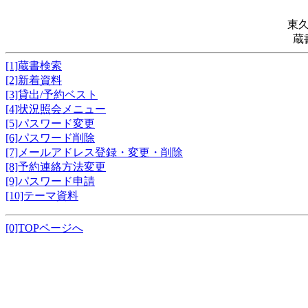
東
蔵
[1]蔵書検索
[2]新着資料
[3]貸出/予約ベスト
[4]状況照会メニュー
[5]パスワード変更
[6]パスワード削除
[7]メールアドレス登録・変更・削除
[8]予約連絡方法変更
[9]パスワード申請
[10]テーマ資料
[0]TOPページへ