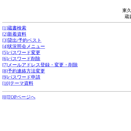
東
蔵
[1]蔵書検索
[2]新着資料
[3]貸出/予約ベスト
[4]状況照会メニュー
[5]パスワード変更
[6]パスワード削除
[7]メールアドレス登録・変更・削除
[8]予約連絡方法変更
[9]パスワード申請
[10]テーマ資料
[0]TOPページへ