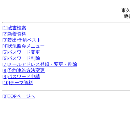
東
蔵
[1]蔵書検索
[2]新着資料
[3]貸出/予約ベスト
[4]状況照会メニュー
[5]パスワード変更
[6]パスワード削除
[7]メールアドレス登録・変更・削除
[8]予約連絡方法変更
[9]パスワード申請
[10]テーマ資料
[0]TOPページへ