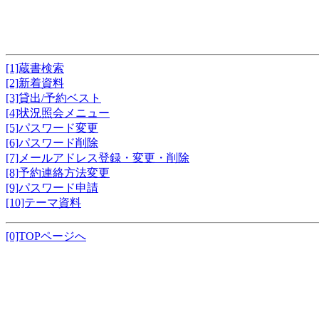
[1]蔵書検索
[2]新着資料
[3]貸出/予約ベスト
[4]状況照会メニュー
[5]パスワード変更
[6]パスワード削除
[7]メールアドレス登録・変更・削除
[8]予約連絡方法変更
[9]パスワード申請
[10]テーマ資料
[0]TOPページへ