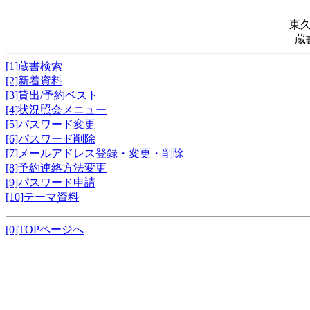
東
蔵
[1]蔵書検索
[2]新着資料
[3]貸出/予約ベスト
[4]状況照会メニュー
[5]パスワード変更
[6]パスワード削除
[7]メールアドレス登録・変更・削除
[8]予約連絡方法変更
[9]パスワード申請
[10]テーマ資料
[0]TOPページへ