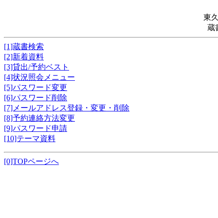
東
蔵
[1]蔵書検索
[2]新着資料
[3]貸出/予約ベスト
[4]状況照会メニュー
[5]パスワード変更
[6]パスワード削除
[7]メールアドレス登録・変更・削除
[8]予約連絡方法変更
[9]パスワード申請
[10]テーマ資料
[0]TOPページへ