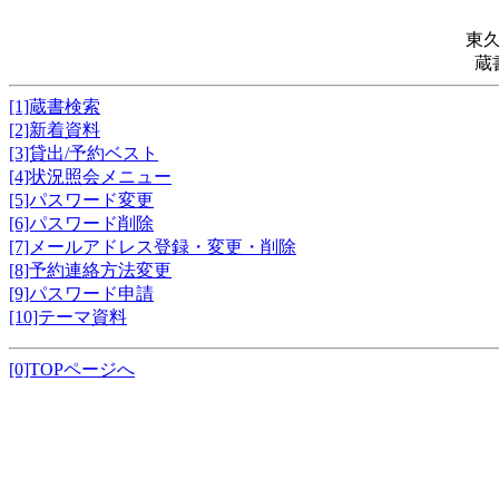
東
蔵
[1]蔵書検索
[2]新着資料
[3]貸出/予約ベスト
[4]状況照会メニュー
[5]パスワード変更
[6]パスワード削除
[7]メールアドレス登録・変更・削除
[8]予約連絡方法変更
[9]パスワード申請
[10]テーマ資料
[0]TOPページへ