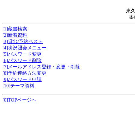
東
蔵
[1]蔵書検索
[2]新着資料
[3]貸出/予約ベスト
[4]状況照会メニュー
[5]パスワード変更
[6]パスワード削除
[7]メールアドレス登録・変更・削除
[8]予約連絡方法変更
[9]パスワード申請
[10]テーマ資料
[0]TOPページへ