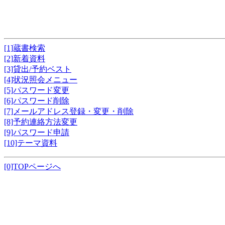
[1]蔵書検索
[2]新着資料
[3]貸出/予約ベスト
[4]状況照会メニュー
[5]パスワード変更
[6]パスワード削除
[7]メールアドレス登録・変更・削除
[8]予約連絡方法変更
[9]パスワード申請
[10]テーマ資料
[0]TOPページへ