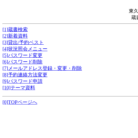
東
蔵
[1]蔵書検索
[2]新着資料
[3]貸出/予約ベスト
[4]状況照会メニュー
[5]パスワード変更
[6]パスワード削除
[7]メールアドレス登録・変更・削除
[8]予約連絡方法変更
[9]パスワード申請
[10]テーマ資料
[0]TOPページへ