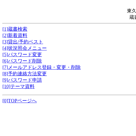
東
蔵
[1]蔵書検索
[2]新着資料
[3]貸出/予約ベスト
[4]状況照会メニュー
[5]パスワード変更
[6]パスワード削除
[7]メールアドレス登録・変更・削除
[8]予約連絡方法変更
[9]パスワード申請
[10]テーマ資料
[0]TOPページへ