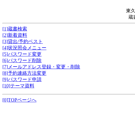
東
蔵
[1]蔵書検索
[2]新着資料
[3]貸出/予約ベスト
[4]状況照会メニュー
[5]パスワード変更
[6]パスワード削除
[7]メールアドレス登録・変更・削除
[8]予約連絡方法変更
[9]パスワード申請
[10]テーマ資料
[0]TOPページへ