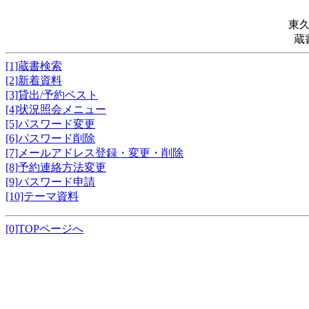
東
蔵
[1]蔵書検索
[2]新着資料
[3]貸出/予約ベスト
[4]状況照会メニュー
[5]パスワード変更
[6]パスワード削除
[7]メールアドレス登録・変更・削除
[8]予約連絡方法変更
[9]パスワード申請
[10]テーマ資料
[0]TOPページへ