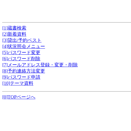
[1]蔵書検索
[2]新着資料
[3]貸出/予約ベスト
[4]状況照会メニュー
[5]パスワード変更
[6]パスワード削除
[7]メールアドレス登録・変更・削除
[8]予約連絡方法変更
[9]パスワード申請
[10]テーマ資料
[0]TOPページへ