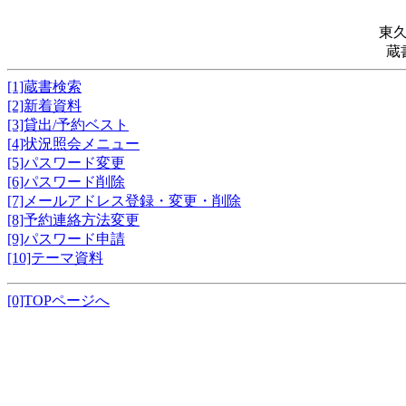
東
蔵
[1]蔵書検索
[2]新着資料
[3]貸出/予約ベスト
[4]状況照会メニュー
[5]パスワード変更
[6]パスワード削除
[7]メールアドレス登録・変更・削除
[8]予約連絡方法変更
[9]パスワード申請
[10]テーマ資料
[0]TOPページへ