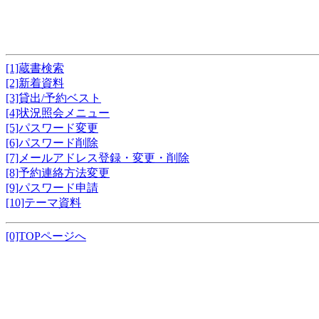
[1]蔵書検索
[2]新着資料
[3]貸出/予約ベスト
[4]状況照会メニュー
[5]パスワード変更
[6]パスワード削除
[7]メールアドレス登録・変更・削除
[8]予約連絡方法変更
[9]パスワード申請
[10]テーマ資料
[0]TOPページへ