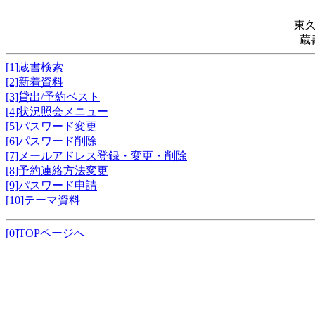
東
蔵
[1]蔵書検索
[2]新着資料
[3]貸出/予約ベスト
[4]状況照会メニュー
[5]パスワード変更
[6]パスワード削除
[7]メールアドレス登録・変更・削除
[8]予約連絡方法変更
[9]パスワード申請
[10]テーマ資料
[0]TOPページへ