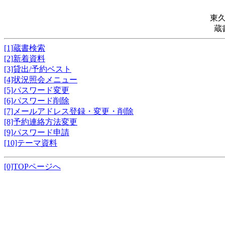
東
蔵
[1]蔵書検索
[2]新着資料
[3]貸出/予約ベスト
[4]状況照会メニュー
[5]パスワード変更
[6]パスワード削除
[7]メールアドレス登録・変更・削除
[8]予約連絡方法変更
[9]パスワード申請
[10]テーマ資料
[0]TOPページへ