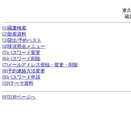
東
蔵
[1]蔵書検索
[2]新着資料
[3]貸出/予約ベスト
[4]状況照会メニュー
[5]パスワード変更
[6]パスワード削除
[7]メールアドレス登録・変更・削除
[8]予約連絡方法変更
[9]パスワード申請
[10]テーマ資料
[0]TOPページへ