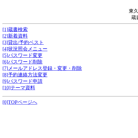
東
蔵
[1]蔵書検索
[2]新着資料
[3]貸出/予約ベスト
[4]状況照会メニュー
[5]パスワード変更
[6]パスワード削除
[7]メールアドレス登録・変更・削除
[8]予約連絡方法変更
[9]パスワード申請
[10]テーマ資料
[0]TOPページへ