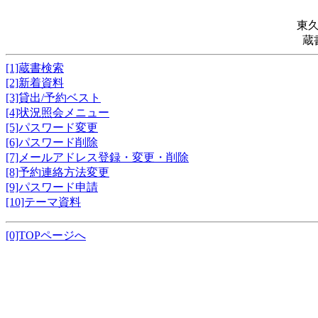
東
蔵
[1]蔵書検索
[2]新着資料
[3]貸出/予約ベスト
[4]状況照会メニュー
[5]パスワード変更
[6]パスワード削除
[7]メールアドレス登録・変更・削除
[8]予約連絡方法変更
[9]パスワード申請
[10]テーマ資料
[0]TOPページへ