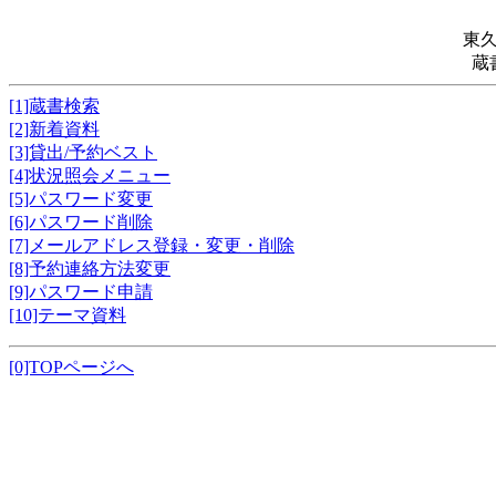
東
蔵
[1]蔵書検索
[2]新着資料
[3]貸出/予約ベスト
[4]状況照会メニュー
[5]パスワード変更
[6]パスワード削除
[7]メールアドレス登録・変更・削除
[8]予約連絡方法変更
[9]パスワード申請
[10]テーマ資料
[0]TOPページへ