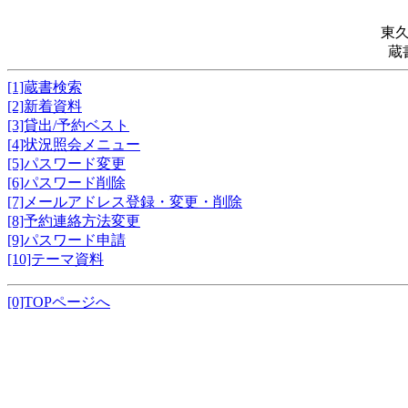
東
蔵
[1]蔵書検索
[2]新着資料
[3]貸出/予約ベスト
[4]状況照会メニュー
[5]パスワード変更
[6]パスワード削除
[7]メールアドレス登録・変更・削除
[8]予約連絡方法変更
[9]パスワード申請
[10]テーマ資料
[0]TOPページへ