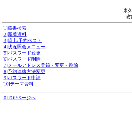
東
蔵
[1]蔵書検索
[2]新着資料
[3]貸出/予約ベスト
[4]状況照会メニュー
[5]パスワード変更
[6]パスワード削除
[7]メールアドレス登録・変更・削除
[8]予約連絡方法変更
[9]パスワード申請
[10]テーマ資料
[0]TOPページへ