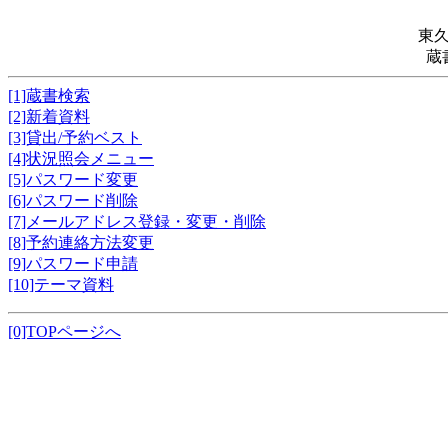
東
蔵
[1]蔵書検索
[2]新着資料
[3]貸出/予約ベスト
[4]状況照会メニュー
[5]パスワード変更
[6]パスワード削除
[7]メールアドレス登録・変更・削除
[8]予約連絡方法変更
[9]パスワード申請
[10]テーマ資料
[0]TOPページへ