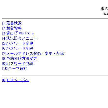
東
蔵
[1]蔵書検索
[2]新着資料
[3]貸出/予約ベスト
[4]状況照会メニュー
[5]パスワード変更
[6]パスワード削除
[7]メールアドレス登録・変更・削除
[8]予約連絡方法変更
[9]パスワード申請
[10]テーマ資料
[0]TOPページへ