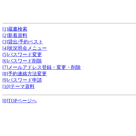
[1]蔵書検索
[2]新着資料
[3]貸出/予約ベスト
[4]状況照会メニュー
[5]パスワード変更
[6]パスワード削除
[7]メールアドレス登録・変更・削除
[8]予約連絡方法変更
[9]パスワード申請
[10]テーマ資料
[0]TOPページへ