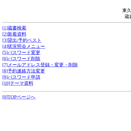
東
蔵
[1]蔵書検索
[2]新着資料
[3]貸出/予約ベスト
[4]状況照会メニュー
[5]パスワード変更
[6]パスワード削除
[7]メールアドレス登録・変更・削除
[8]予約連絡方法変更
[9]パスワード申請
[10]テーマ資料
[0]TOPページへ