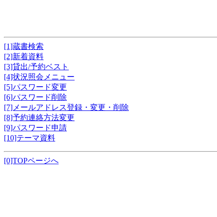
[1]蔵書検索
[2]新着資料
[3]貸出/予約ベスト
[4]状況照会メニュー
[5]パスワード変更
[6]パスワード削除
[7]メールアドレス登録・変更・削除
[8]予約連絡方法変更
[9]パスワード申請
[10]テーマ資料
[0]TOPページへ